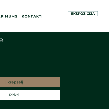
EKSPOZĪCIJA
AR MUMS
KONTAKTI
e
Į krepšelį
Pirkti