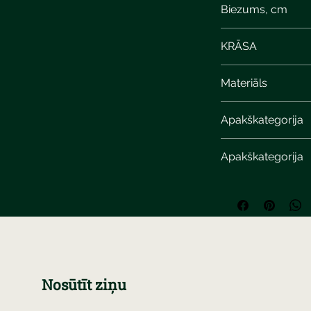
Biezums, cm
6
KRĀSA
cream-beige calcit
Materiāls
Apakškategorija
Apakškategorija
Nosūtīt ziņu