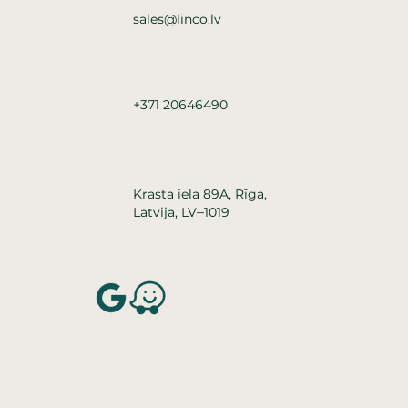
sales@linco.lv
+371 20646490
Krasta iela 89A, Rīga,
–
Latvija, LV
1019