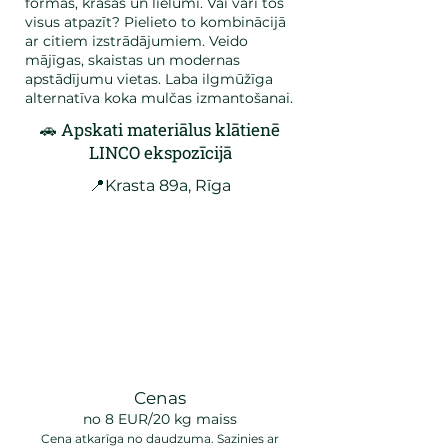
formas, krāsas un lielumi. Vai vari tos
visus atpazīt? Pielieto to kombinācijā
ar citiem izstrādājumiem. Veido
mājīgas, skaistas un modernas
apstādījumu vietas. Laba ilgmūžīga
alternatīva koka mulčas izmantošanai.
🚗 Apskati materiālus klātienē
LINCO ekspozīcijā​
📍Krasta 89a, Rīga​
Cenas
no 8 EUR/20 kg maiss
Cena atkarīga no daudzuma. Sazinies ar