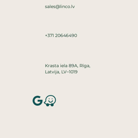
sales@linco.lv
+371 20646490
Krasta iela 89A, Rīga,
–
Latvija, LV
1019