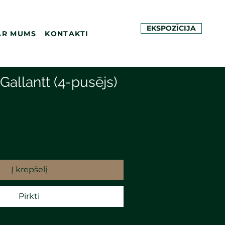
EKSPOZĪCIJA
AR MUMS
KONTAKTI
 Gallantt (4-pusējs)
Į krepšelį
Pirkti