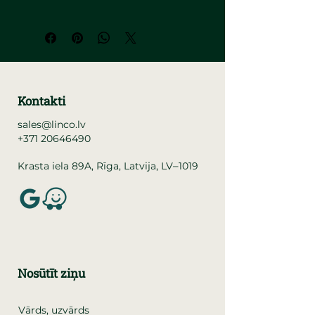
Kontakti
sales@linco.lv
+371 20646490
–
Krasta iela 89A, Rīga, Latvija, LV
1019
Nosūtīt ziņu
Vārds, uzvārds