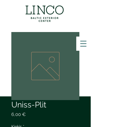
ZVANĪT
Uniss-Plit
Price
6,00 €
Kiekis
*