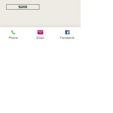
Sūtīt
Phone
Email
Facebook
Rekvizīti
SIA Linco
Reģ. Nr.:
40203462352
PVN reģ. Nr.: LV40203462352
Juridiskā adrese: Krasta iela
, Rīga,
89
Latvija, LV
–
1019
Konta Nr.: LV83HABA0551054125396
Linco SIA © 2023