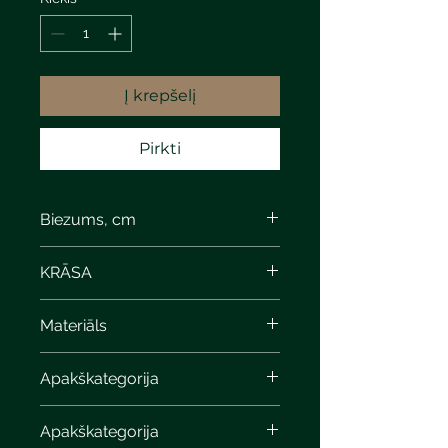
Į krepšelį
Pirkti
Biezums, cm
KRĀSA
Materiāls
Apakškategorija
Apakškategorija