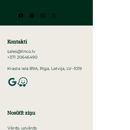
Kontakti
sales@linco.lv
+371 20646490
–
Krasta iela 89A, Rīga, Latvija, LV
1019
Nosūtīt ziņu
Vārds, uzvārds