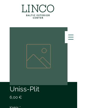
ZVANĪT
Uniss-Plit
Price
6,00 €
Kiekis
*