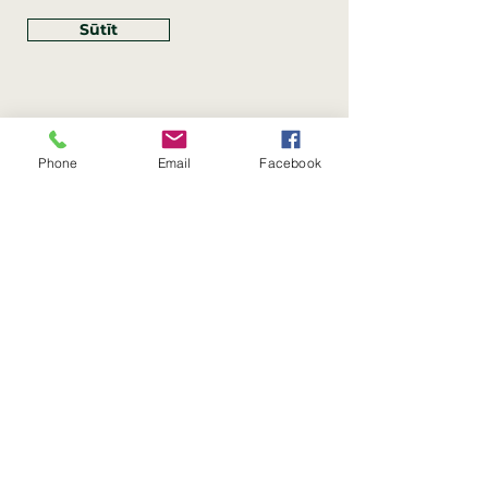
Sūtīt
Phone
Email
Facebook
Rekvizīti
SIA Linco
Reģ. Nr.:
40203462352
PVN reģ. Nr.: LV40203462352
Juridiskā adrese: Krasta iela
, Rīga,
89
Latvija, LV
–
1019
Konta Nr.: LV83HABA0551054125396
Linco SIA © 2023