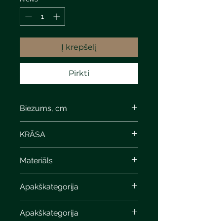
Į krepšelį
Pirkti
Biezums, cm
KRĀSA
Materiāls
Apakškategorija
Apakškategorija