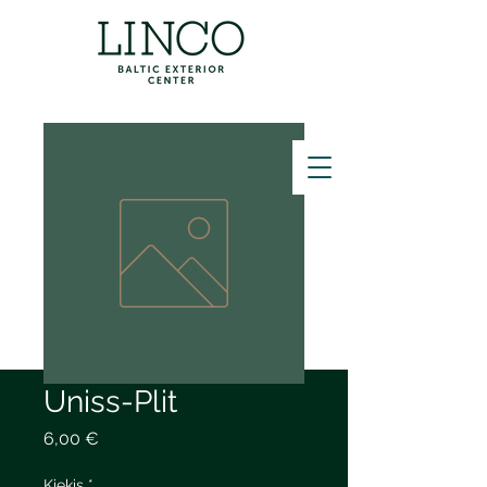
ZVANĪT
Uniss-Plit
Price
6,00 €
Kiekis
*