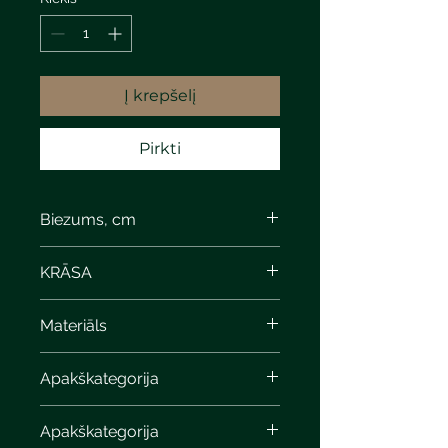
Į krepšelį
Pirkti
Biezums, cm
KRĀSA
Materiāls
Apakškategorija
Apakškategorija