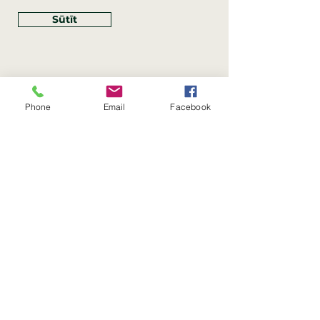
Sūtīt
Phone
Email
Facebook
Rekvizīti
SIA Linco
Reģ. Nr.:
40203462352
PVN reģ. Nr.: LV40203462352
Juridiskā adrese: Krasta iela
, Rīga,
89
Latvija, LV
–
1019
Konta Nr.: LV83HABA0551054125396
Linco SIA © 2023