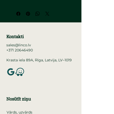
Kontakti
sales@linco.lv
+371 20646490
–
Krasta iela 89A, Rīga, Latvija, LV
1019
Nosūtīt ziņu
Vārds, uzvārds