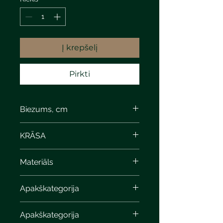
Į krepšelį
Pirkti
Biezums, cm
KRĀSA
Materiāls
Apakškategorija
Apakškategorija