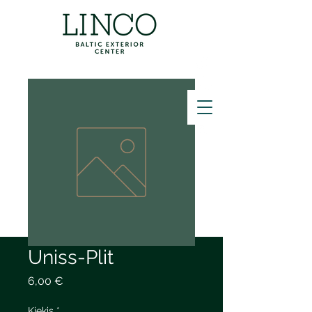
ZVANĪT
Uniss-Plit
Price
6,00 €
Kiekis
*