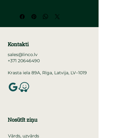
Kontakti
sales@linco.lv
+371 20646490
–
Krasta iela 89A, Rīga, Latvija, LV
1019
Nosūtīt ziņu
Vārds, uzvārds