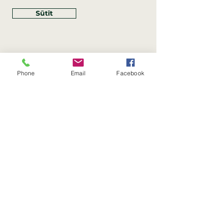
Sūtīt
Phone
Email
Facebook
Rekvizīti
SIA Linco
Reģ. Nr.:
40203462352
PVN reģ. Nr.: LV40203462352
Juridiskā adrese: Krasta iela
, Rīga,
89
Latvija, LV
–
1019
Konta Nr.: LV83HABA0551054125396
Linco SIA © 2023