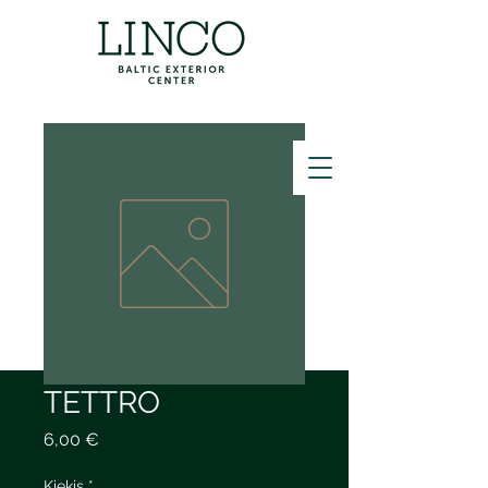
ZVANĪT
TETTRO
Price
6,00 €
Kiekis
*