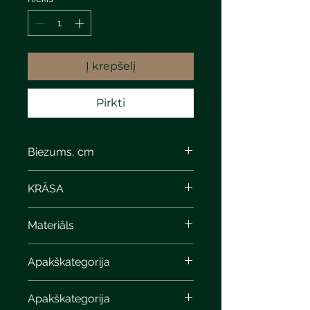
Į krepšelį
Pirkti
Biezums, cm
8
KRĀSA
Materiāls
Apakškategorija
Apakškategorija