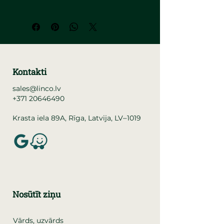
Kontakti
sales@linco.lv
+371 20646490
–
Krasta iela 89A, Rīga, Latvija, LV
1019
Nosūtīt ziņu
Vārds, uzvārds