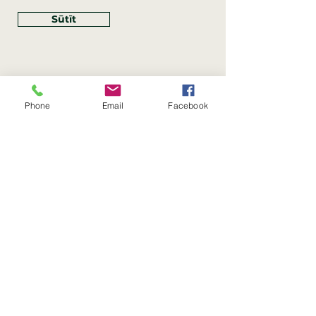
Sūtīt
Phone
Email
Facebook
Rekvizīti
SIA Linco
Reģ. Nr.:
40203462352
PVN reģ. Nr.: LV40203462352
Juridiskā adrese: Krasta iela
, Rīga,
89
Latvija, LV
–
1019
Konta Nr.: LV83HABA0551054125396
Linco SIA © 2023