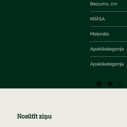
Biezums, cm
KRĀSA
white-steel calcite
Materiāls
Apakškategorija
Apakškategorija
Nosūtīt ziņu