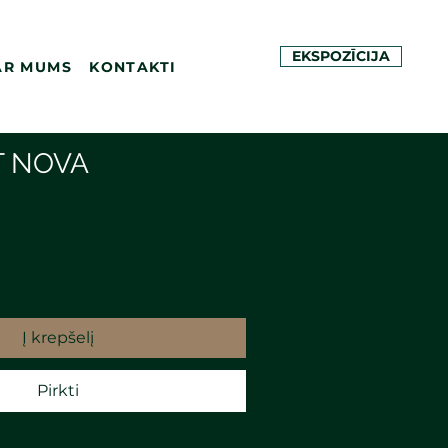
EKSPOZĪCIJA
AR MUMS
KONTAKTI
T NOVA
Į krepšelį
Pirkti