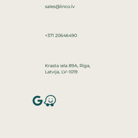
sales@linco.lv
+371 20646490
Krasta iela 89A, Rīga,
–
Latvija, LV
1019