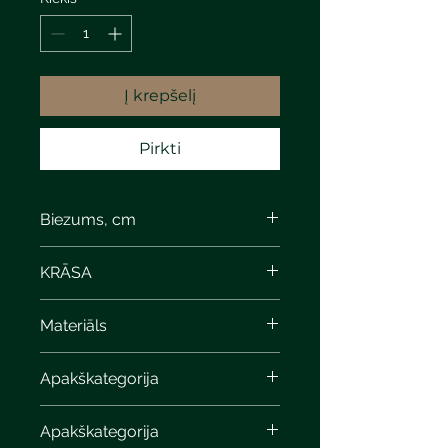
Į krepšelį
Pirkti
Biezums, cm
KRĀSA
shell calcite
Materiāls
Apakškategorija
Apakškategorija