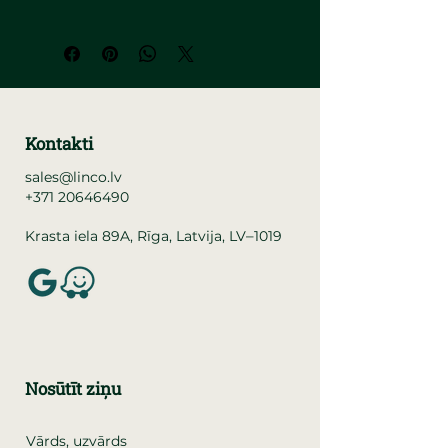
Kontakti
sales@linco.lv
+371 20646490
–
Krasta iela 89A, Rīga, Latvija, LV
1019
Nosūtīt ziņu
Vārds, uzvārds