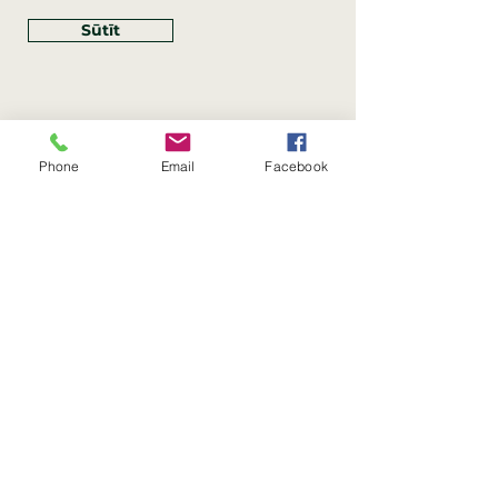
Sūtīt
Phone
Email
Facebook
Rekvizīti
SIA Linco
Reģ. Nr.:
40203462352
PVN reģ. Nr.: LV40203462352
Juridiskā adrese: Krasta iela
, Rīga,
89
Latvija, LV
–
1019
Konta Nr.: LV83HABA0551054125396
Linco SIA © 2023