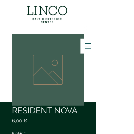
ZVANĪT
RESIDENT NOVA
Price
6,00 €
Kiekis
*