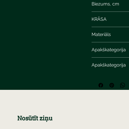
Biezums, cm
KRĀSA
steel quartzite
Materiāls
Apakškategorija
Apakškategorija
Nosūtīt ziņu