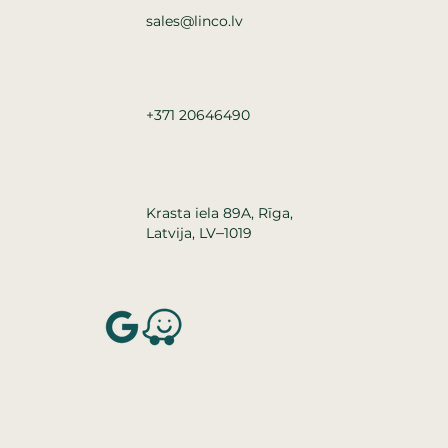
sales@linco.lv
+371 20646490
Krasta iela 89A, Rīga,
–
Latvija, LV
1019