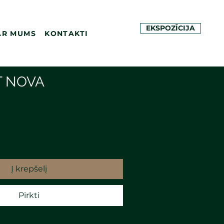
EKSPOZĪCIJA
AR MUMS
KONTAKTI
T NOVA
Į krepšelį
Pirkti