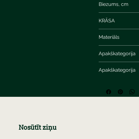
Biezums, cm
KRĀSA
light gray marble
Materiāls
Apakškategorija
Apakškategorija
Nosūtīt ziņu