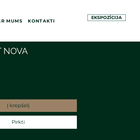
EKSPOZĪCIJA
AR MUMS
KONTAKTI
T NOVA
Į krepšelį
Pirkti