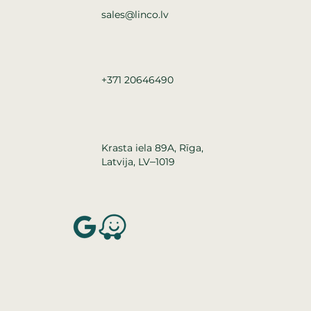
sales@linco.lv
+371 20646490
Krasta iela 89A, Rīga,
–
Latvija, LV
1019