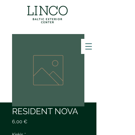
ZVANĪT
RESIDENT NOVA
Price
6,00 €
Kiekis
*