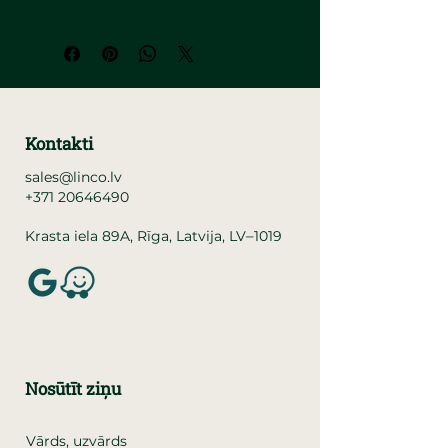
Kontakti
sales@linco.lv
+371 20646490
–
Krasta iela 89A, Rīga, Latvija, LV
1019
Nosūtīt ziņu
Vārds, uzvārds