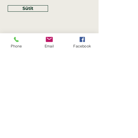
Sūtīt
Phone
Email
Facebook
Rekvizīti
SIA Linco
Reģ. Nr.:
40203462352
PVN reģ. Nr.: LV40203462352
Juridiskā adrese: Krasta iela
, Rīga,
89
Latvija, LV
–
1019
Konta Nr.: LV83HABA0551054125396
Linco SIA © 2023