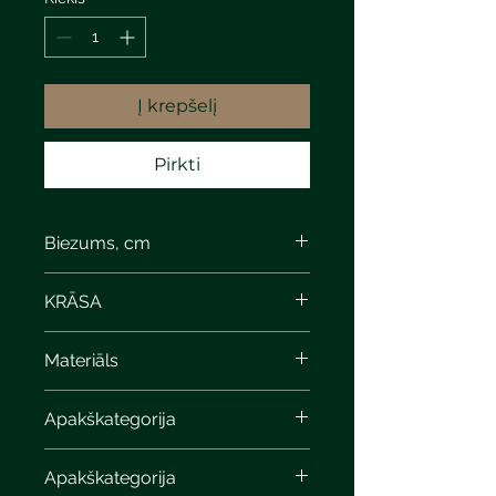
Į krepšelį
Pirkti
Biezums, cm
KRĀSA
Materiāls
Apakškategorija
Apakškategorija