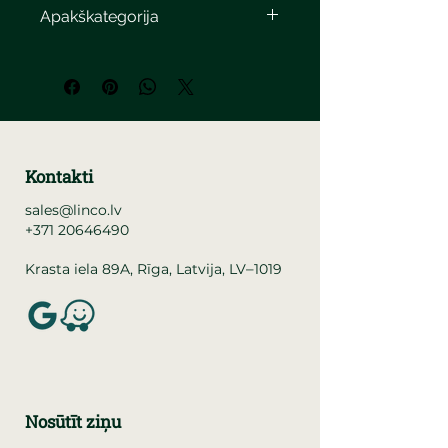
Apakškategorija
Kontakti
sales@linco.lv
+371 20646490
–
Krasta iela 89A, Rīga, Latvija, LV
1019
Nosūtīt ziņu