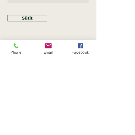
Sūtīt
Phone
Email
Facebook
Rekvizīti
SIA Linco
Reģ. Nr.:
40203462352
PVN reģ. Nr.: LV40203462352
Juridiskā adrese: Krasta iela
, Rīga,
89
Latvija, LV
–
1019
Konta Nr.: LV83HABA0551054125396