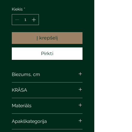
Kiekis
*
Į krepšelį
Pirkti
Biezums, cm
KRĀSA
steel quartzite P.
Materiāls
Apakškategorija