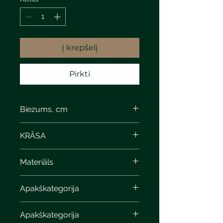
Į krepšelį
Pirkti
Biezums, cm
6,5
KRĀSA
Devonian limestone
Materiāls
Apakškategorija
Apakškategorija