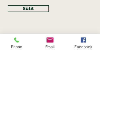
Sūtīt
Phone
Email
Facebook
Rekvizīti
SIA Linco
Reģ. Nr.:
40203462352
PVN reģ. Nr.: LV40203462352
Juridiskā adrese: Krasta iela
, Rīga,
89
Latvija, LV
–
1019
Konta Nr.: LV83HABA0551054125396
Linco SIA © 2023