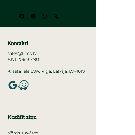
Kontakti
sales@linco.lv
+371 20646490
–
Krasta iela 89A, Rīga, Latvija, LV
1019
Nosūtīt ziņu
Vārds, uzvārds