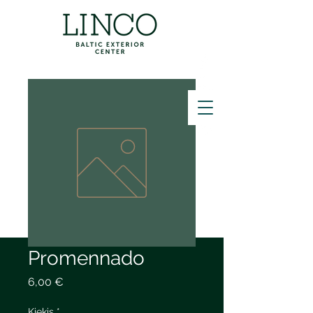
ZVANĪT
Promennado
Price
6,00 €
Kiekis
*