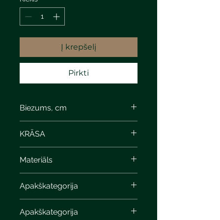
Į krepšelį
Pirkti
Biezums, cm
8
KRĀSA
steel
Materiāls
Apakškategorija
Apakškategorija