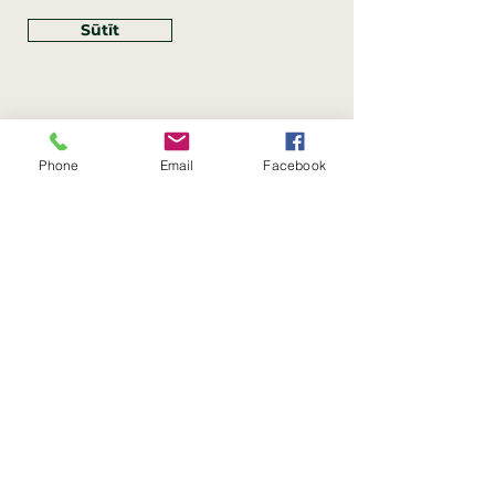
Sūtīt
Phone
Email
Facebook
Rekvizīti
SIA Linco
Reģ. Nr.:
40203462352
PVN reģ. Nr.: LV40203462352
Juridiskā adrese: Krasta iela
, Rīga,
89
Latvija, LV
–
1019
Konta Nr.: LV83HABA0551054125396
Linco SIA © 2023