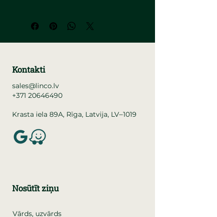
Kontakti
sales@linco.lv
+371 20646490
–
Krasta iela 89A, Rīga, Latvija, LV
1019
Nosūtīt ziņu
Vārds, uzvārds