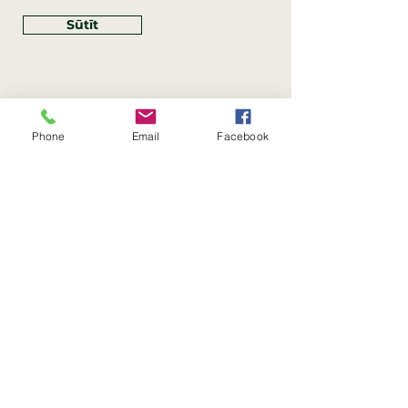
Sūtīt
Phone
Email
Facebook
Rekvizīti
SIA Linco
Reģ. Nr.:
40203462352
PVN reģ. Nr.: LV40203462352
Juridiskā adrese: Krasta iela
, Rīga,
89
Latvija, LV
–
1019
Konta Nr.: LV83HABA0551054125396
Linco SIA © 2023