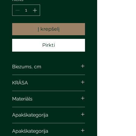
Į krepšelį
Pirkti
Biezums, cm
4
KRĀSA
cream-beige calcite
Materiāls
Apakškategorija
Apakškategorija