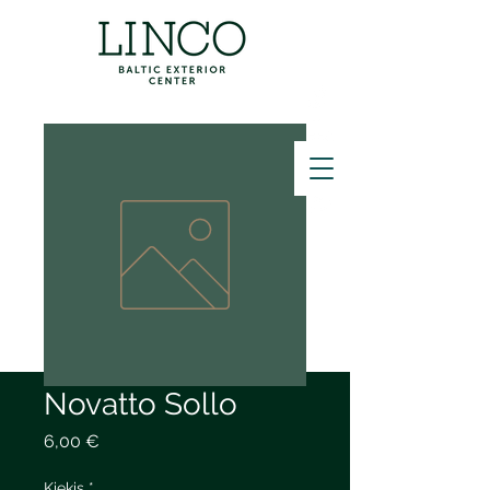
ZVANĪT
Novatto Sollo
Price
6,00 €
Kiekis
*