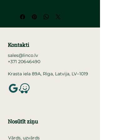
Kontakti
sales@linco.lv
+371 20646490
–
Krasta iela 89A, Rīga, Latvija, LV
1019
Nosūtīt ziņu
Vārds, uzvārds