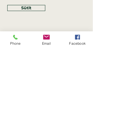
Sūtīt
Phone
Email
Facebook
Rekvizīti
SIA Linco
Reģ. Nr.:
40203462352
PVN reģ. Nr.: LV40203462352
Juridiskā adrese: Krasta iela
, Rīga,
89
Latvija, LV
–
1019
Konta Nr.: LV83HABA0551054125396
Linco SIA © 2023