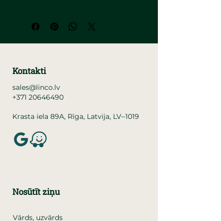
Kontakti
sales@linco.lv
+371 20646490
–
Krasta iela 89A, Rīga, Latvija, LV
1019
Nosūtīt ziņu
Vārds, uzvārds