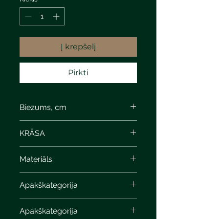
Į krepšelį
Pirkti
Biezums, cm
4
KRĀSA
Materiāls
Apakškategorija
Apakškategorija