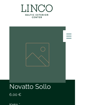
ZVANĪT
Novatto Sollo
Price
6,00 €
Kiekis
*