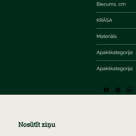
Biezums, cm
8
KRĀSA
gray
Materiāls
Apakškategorija
Apakškategorija
Nosūtīt ziņu