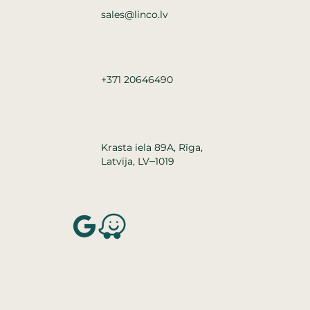
sales@linco.lv
+371 20646490
Krasta iela 89A, Rīga,
–
Latvija, LV
1019