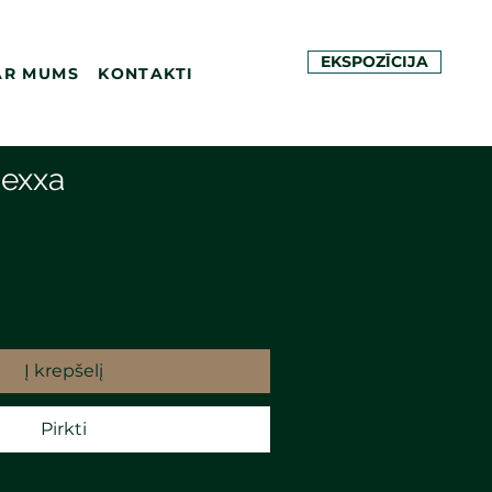
EKSPOZĪCIJA
AR MUMS
KONTAKTI
Hexxa
Į krepšelį
Pirkti