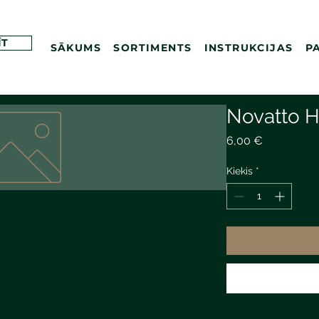
ĪT
SĀKUMS
SORTIMENTS
INSTRUKCIJAS
P
Novatto 
Price
6,00 €
Kiekis
*