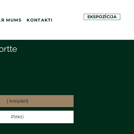
EKSPOZĪCIJA
AR MUMS
KONTAKTI
ortte
Į krepšelį
Pirkti