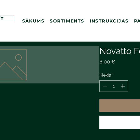
ĪT
SĀKUMS
SORTIMENTS
INSTRUKCIJAS
P
Novatto F
Price
6,00 €
Kiekis
*