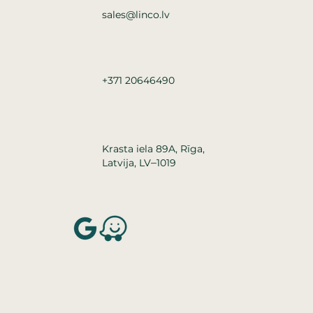
sales@linco.lv
+371 20646490
Krasta iela 89A, Rīga,
–
Latvija, LV
1019