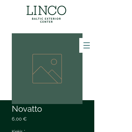
ZVANĪT
Novatto
Price
6,00 €
Kiekis
*