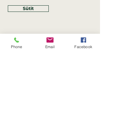
Sūtīt
Phone
Email
Facebook
Rekvizīti
SIA Linco
Reģ. Nr.:
40203462352
PVN reģ. Nr.: LV40203462352
Juridiskā adrese: Krasta iela
, Rīga,
89
Latvija, LV
–
1019
Konta Nr.: LV83HABA0551054125396
Linco SIA © 2023