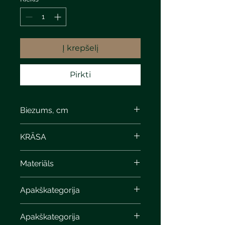
Į krepšelį
Pirkti
Biezums, cm
KRĀSA
Materiāls
Apakškategorija
Apakškategorija