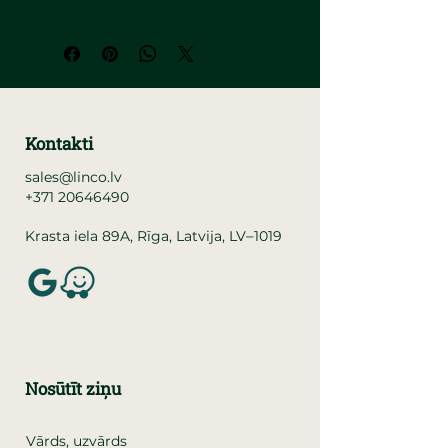
Kontakti
sales@linco.lv
+371 20646490
–
Krasta iela 89A, Rīga, Latvija, LV
1019
Nosūtīt ziņu
Vārds, uzvārds