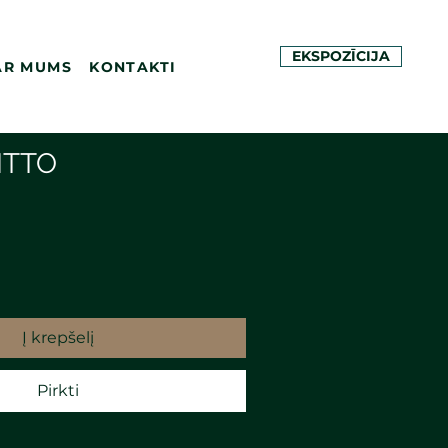
EKSPOZĪCIJA
AR MUMS
KONTAKTI
ITTO
Į krepšelį
Pirkti