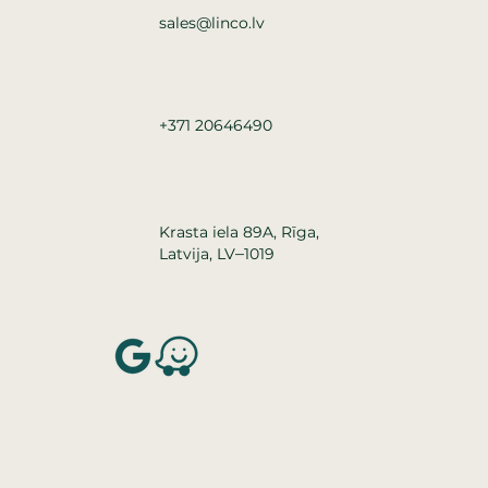
sales@linco.lv
+371 20646490
Krasta iela 89A, Rīga,
–
Latvija, LV
1019