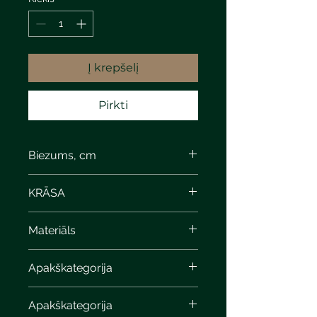
Į krepšelį
Pirkti
Biezums, cm
8
KRĀSA
white-gray limestone
Materiāls
Apakškategorija
Apakškategorija