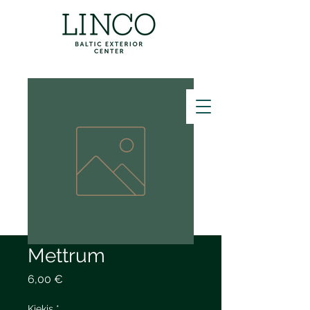
ZVANĪT
Mettrum
Price
6,00 €
Kiekis
*