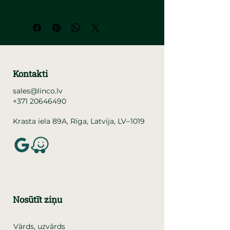
Kontakti
sales@linco.lv
+371 20646490
–
Krasta iela 89A, Rīga, Latvija, LV
1019
Nosūtīt ziņu
Vārds, uzvārds