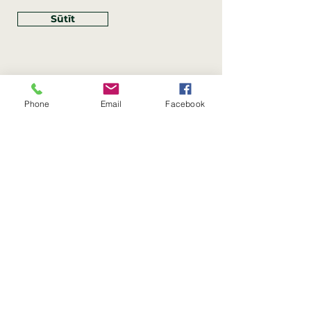
Sūtīt
Phone
Email
Facebook
Rekvizīti
SIA Linco
Reģ. Nr.:
40203462352
PVN reģ. Nr.: LV40203462352
Juridiskā adrese: Krasta iela
, Rīga,
89
Latvija, LV
–
1019
Konta Nr.: LV83HABA0551054125396
Linco SIA © 2023