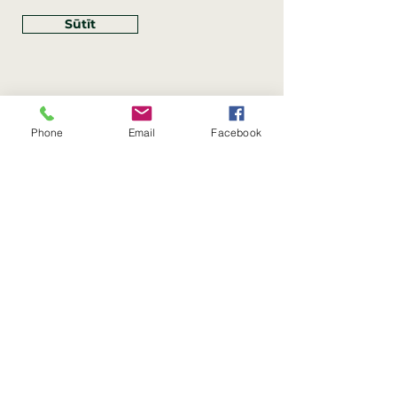
Sūtīt
Phone
Email
Facebook
Rekvizīti
SIA Linco
Reģ. Nr.:
40203462352
PVN reģ. Nr.: LV40203462352
Juridiskā adrese: Krasta iela
, Rīga,
89
Latvija, LV
–
1019
Konta Nr.: LV83HABA0551054125396
Linco SIA © 2023