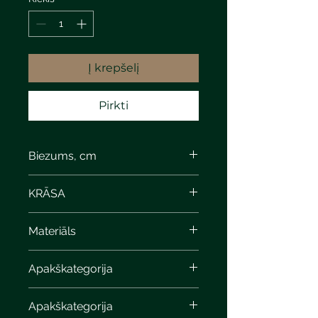
Į krepšelį
Pirkti
Biezums, cm
3,8
KRĀSA
Materiāls
Apakškategorija
Apakškategorija