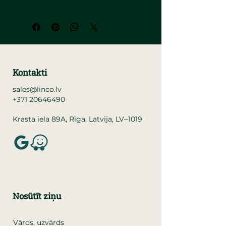
Kontakti
sales@linco.lv
+371 20646490
–
Krasta iela 89A, Rīga, Latvija, LV
1019
Nosūtīt ziņu
Vārds, uzvārds