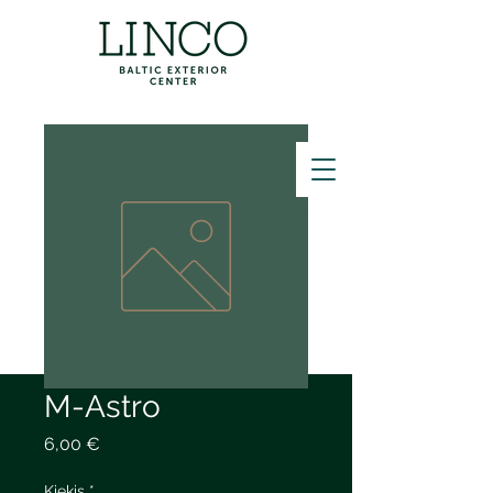
ZVANĪT
M-Astro
Price
6,00 €
Kiekis
*