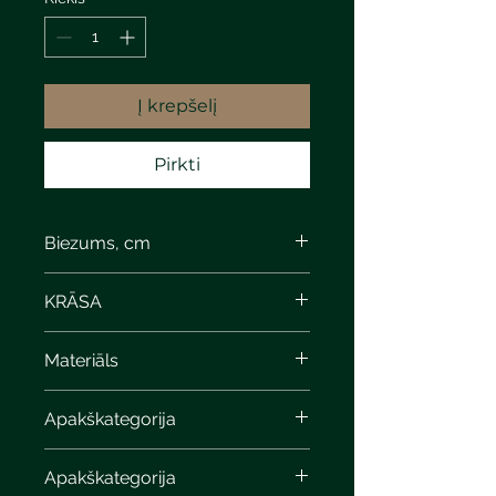
Į krepšelį
Pirkti
Biezums, cm
3,8
KRĀSA
Materiāls
Apakškategorija
Apakškategorija