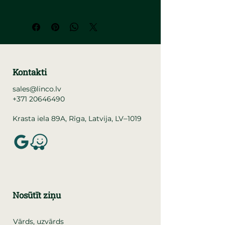
Kontakti
sales@linco.lv
+371 20646490
–
Krasta iela 89A, Rīga, Latvija, LV
1019
Nosūtīt ziņu
Vārds, uzvārds