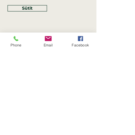
Sūtīt
Phone
Email
Facebook
Rekvizīti
SIA Linco
Reģ. Nr.:
40203462352
PVN reģ. Nr.: LV40203462352
Juridiskā adrese: Krasta iela
, Rīga,
89
Latvija, LV
–
1019
Konta Nr.: LV83HABA0551054125396
Linco SIA © 2023