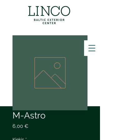
ZVANĪT
M-Astro
Price
6,00 €
Kiekis
*