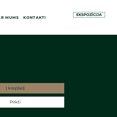
EKSPOZĪCIJA
AR MUMS
KONTAKTI
Į krepšelį
Pirkti