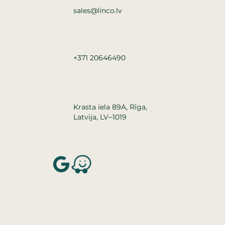
sales@linco.lv
+371 20646490
Krasta iela 89A, Rīga,
–
Latvija, LV
1019