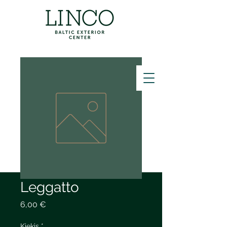
ZVANĪT
Leggatto
Price
6,00 €
Kiekis
*