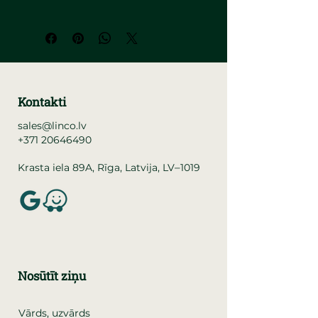
Kontakti
sales@linco.lv
+371 20646490
–
Krasta iela 89A, Rīga, Latvija, LV
1019
Nosūtīt ziņu
Vārds, uzvārds