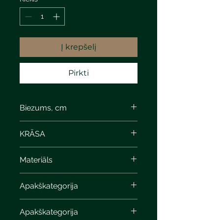
Į krepšelį
Pirkti
Biezums, cm
KRĀSA
steel
Materiāls
Apakškategorija
Apakškategorija