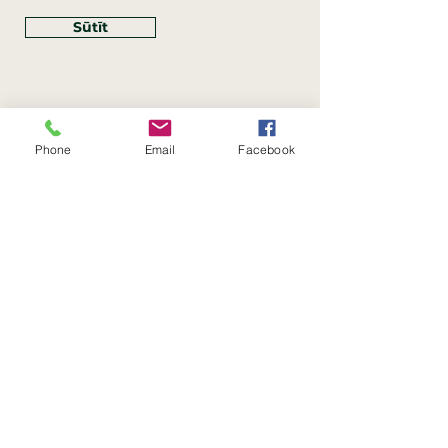
Sūtīt
Phone
Email
Facebook
Rekvizīti
SIA Linco
Reģ. Nr.:
40203462352
PVN reģ. Nr.: LV40203462352
Juridiskā adrese: Krasta iela
, Rīga,
89
Latvija, LV
–
1019
Konta Nr.: LV83HABA0551054125396
Linco SIA © 2023