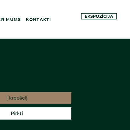
EKSPOZĪCIJA
AR MUMS
KONTAKTI
Į krepšelį
Pirkti