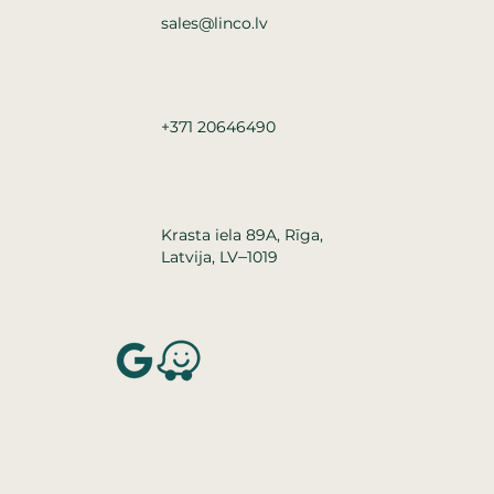
sales@linco.lv
+371 20646490
Krasta iela 89A, Rīga,
–
Latvija, LV
1019