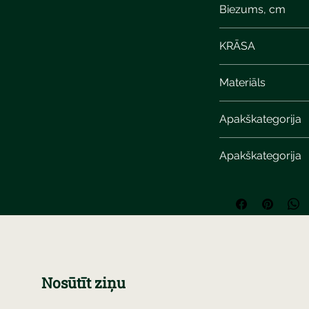
Biezums, cm
6
KRĀSA
Devonian limestone
Materiāls
Apakškategorija
Apakškategorija
Nosūtīt ziņu