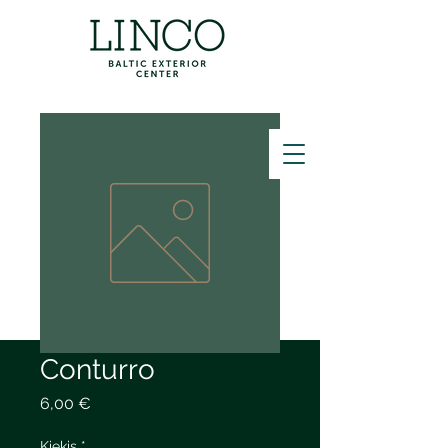
ZVANĪT
Conturro
Price
6,00 €
Kiekis
*