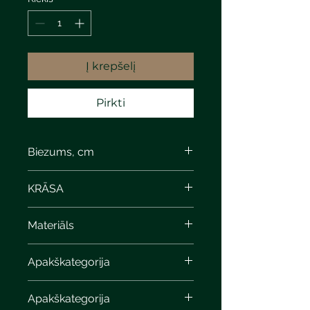
Į krepšelį
Pirkti
Biezums, cm
6
KRĀSA
Materiāls
Apakškategorija
Apakškategorija