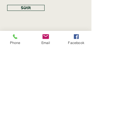
Sūtīt
Phone
Email
Facebook
Rekvizīti
SIA Linco
Reģ. Nr.:
40203462352
PVN reģ. Nr.: LV40203462352
Juridiskā adrese: Krasta iela
, Rīga,
89
Latvija, LV
–
1019
Konta Nr.: LV83HABA0551054125396
Linco SIA © 2023