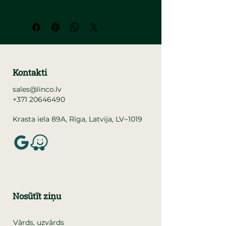
Kontakti
sales@linco.lv
+371 20646490
–
Krasta iela 89A, Rīga, Latvija, LV
1019
Nosūtīt ziņu
Vārds, uzvārds