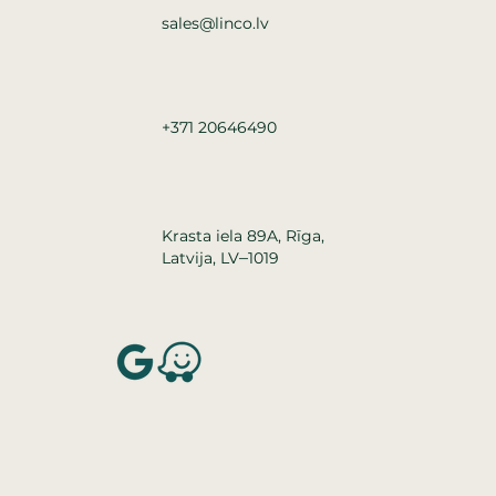
sales@linco.lv
+371 20646490
Krasta iela 89A, Rīga,
–
Latvija, LV
1019