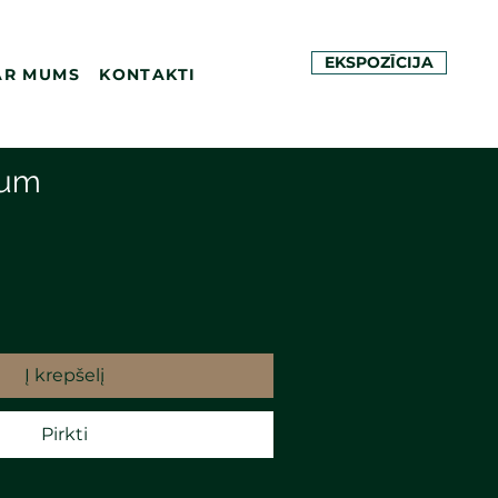
EKSPOZĪCIJA
AR MUMS
KONTAKTI
tum
Į krepšelį
Pirkti