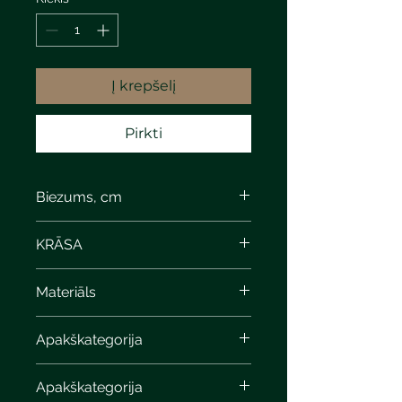
Į krepšelį
Pirkti
Biezums, cm
KRĀSA
Materiāls
Apakškategorija
Apakškategorija