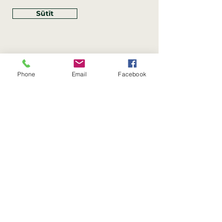
Sūtīt
Phone
Email
Facebook
Rekvizīti
SIA Linco
Reģ. Nr.:
40203462352
PVN reģ. Nr.: LV40203462352
Juridiskā adrese: Krasta iela
, Rīga,
89
Latvija, LV
–
1019
Konta Nr.: LV83HABA0551054125396
Linco SIA © 2023