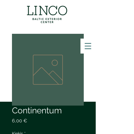
ZVANĪT
Continentum
Price
6,00 €
Kiekis
*