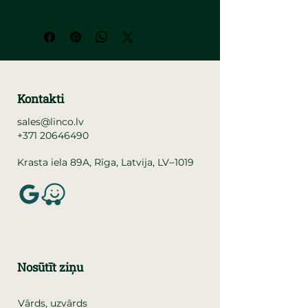
Kontakti
sales@linco.lv
+371 20646490
–
Krasta iela 89A, Rīga, Latvija, LV
1019
Nosūtīt ziņu
Vārds, uzvārds