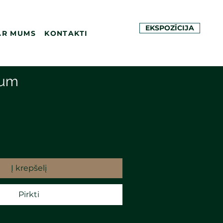
EKSPOZĪCIJA
AR MUMS
KONTAKTI
tum
Į krepšelį
Pirkti