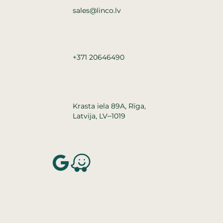
sales@linco.lv
+371 20646490
Krasta iela 89A, Rīga,
–
Latvija, LV
1019