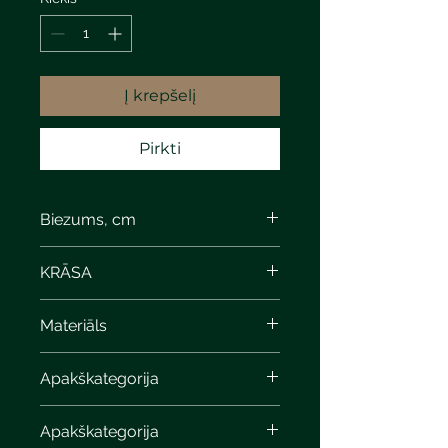
Į krepšelį
Pirkti
Biezums, cm
3,8
KRĀSA
Materiāls
Apakškategorija
Apakškategorija