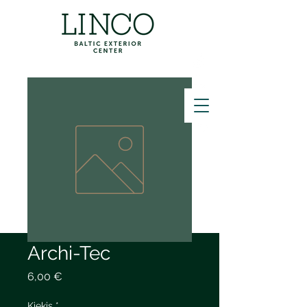
ZVANĪT
Archi-Tec
Price
6,00 €
Kiekis
*