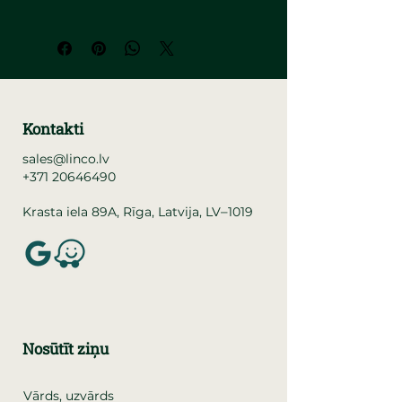
Kontakti
sales@linco.lv
+371 20646490
–
Krasta iela 89A, Rīga, Latvija, LV
1019
Nosūtīt ziņu
Vārds, uzvārds