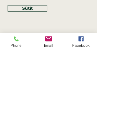
Sūtīt
Phone
Email
Facebook
Rekvizīti
SIA Linco
Reģ. Nr.:
40203462352
PVN reģ. Nr.: LV40203462352
Juridiskā adrese: Krasta iela
, Rīga,
89
Latvija, LV
–
1019
Konta Nr.: LV83HABA0551054125396
Linco SIA © 2023