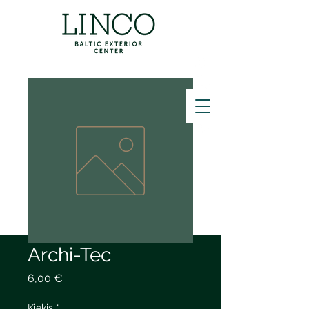
ZVANĪT
Archi-Tec
Price
6,00 €
Kiekis
*