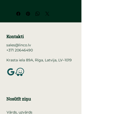
Kontakti
sales@linco.lv
+371 20646490
–
Krasta iela 89A, Rīga, Latvija, LV
1019
Nosūtīt ziņu
Vārds, uzvārds