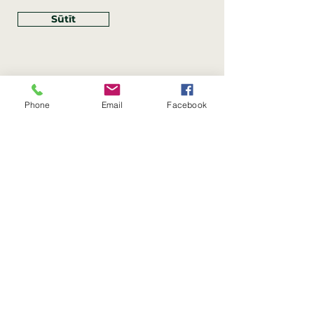
Sūtīt
Phone
Email
Facebook
Rekvizīti
SIA Linco
Reģ. Nr.:
40203462352
PVN reģ. Nr.: LV40203462352
Juridiskā adrese: Krasta iela
, Rīga,
89
Latvija, LV
–
1019
Konta Nr.: LV83HABA0551054125396
Linco SIA © 2023