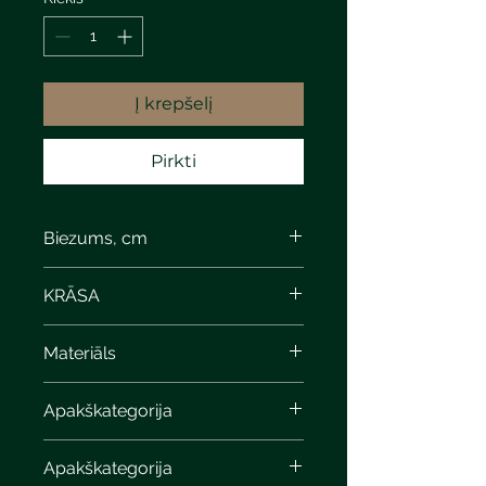
Į krepšelį
Pirkti
Biezums, cm
KRĀSA
Materiāls
Apakškategorija
Apakškategorija