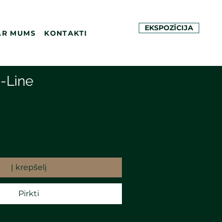
EKSPOZĪCIJA
AR MUMS
KONTAKTI
-Line
Į krepšelį
Pirkti