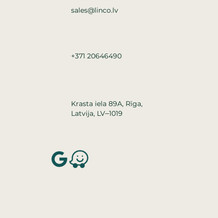
sales@linco.lv
+371 20646490
Krasta iela 89A, Rīga,
–
Latvija, LV
1019