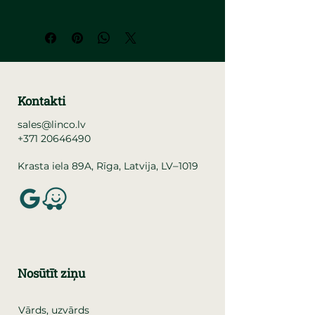
Kontakti
sales@linco.lv
+371 20646490
–
Krasta iela 89A, Rīga, Latvija, LV
1019
Nosūtīt ziņu
Vārds, uzvārds