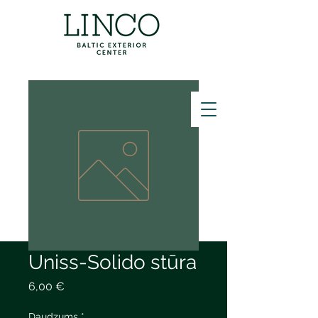
ZVANĪT
Uniss-Solido stūra
Cena
6,00 €
Daudzums
*