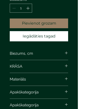
Pievienot grozam
Iegādāties tagad
Biezums, cm
KRĀSA
white sandstone
Materiāls
Apakškategorija
Apakškategorija