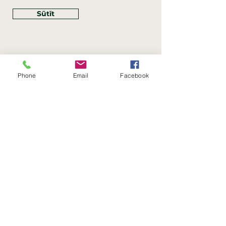
Sūtīt
Phone
Email
Facebook
Rekvizīti
SIA Linco
Reģ. Nr.:
40203462352
PVN reģ. Nr.: LV40203462352
Juridiskā adrese: Krasta iela
, Rīga,
89
Latvija, LV
–
1019
Konta Nr.: LV83HABA0551054125396
Linco SIA © 2023