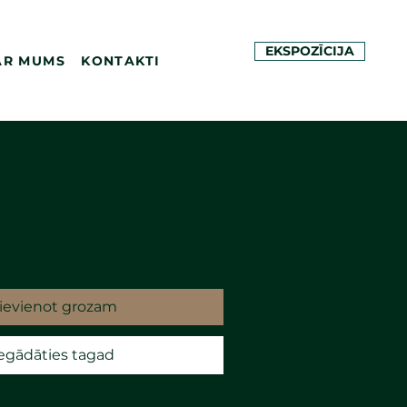
EKSPOZĪCIJA
AR MUMS
KONTAKTI
ievienot grozam
egādāties tagad