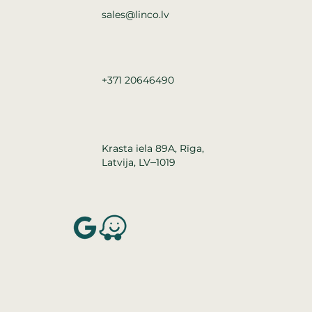
sales@linco.lv
+371 20646490
Krasta iela 89A, Rīga,
–
Latvija, LV
1019