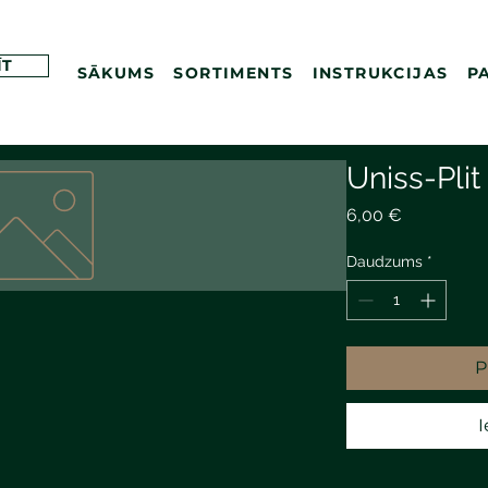
ĪT
SĀKUMS
SORTIMENTS
INSTRUKCIJAS
P
Uniss-Plit
Cena
6,00 €
Daudzums
*
P
I