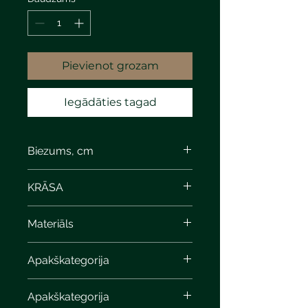
Pievienot grozam
Iegādāties tagad
Biezums, cm
KRĀSA
Materiāls
Apakškategorija
Apakškategorija