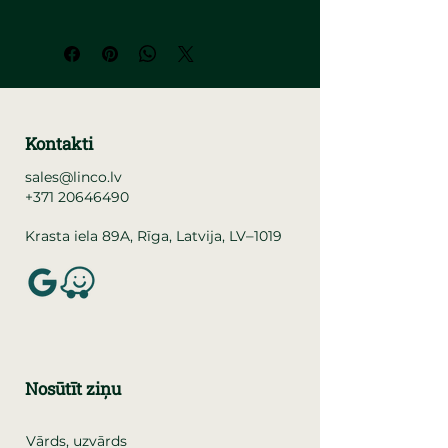
Kontakti
sales@linco.lv
+371 20646490
–
Krasta iela 89A, Rīga, Latvija, LV
1019
Nosūtīt ziņu
Vārds, uzvārds