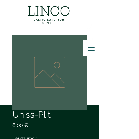
ZVANĪT
Uniss-Plit
Cena
6,00 €
Daudzums
*