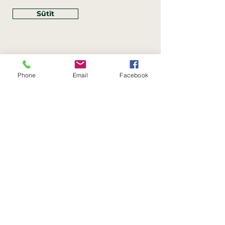
Sūtīt
Phone
Email
Facebook
Rekvizīti
SIA Linco
Reģ. Nr.:
40203462352
PVN reģ. Nr.: LV40203462352
Juridiskā adrese: Krasta iela
, Rīga,
89
Latvija, LV
–
1019
Konta Nr.: LV83HABA0551054125396
Linco SIA © 2023