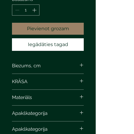
Pievienot grozam
Iegādāties tagad
Biezums, cm
KRĀSA
Materiāls
Apakškategorija
Apakškategorija