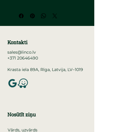
Kontakti
sales@linco.lv
+371 20646490
–
Krasta iela 89A, Rīga, Latvija, LV
1019
Nosūtīt ziņu
Vārds, uzvārds