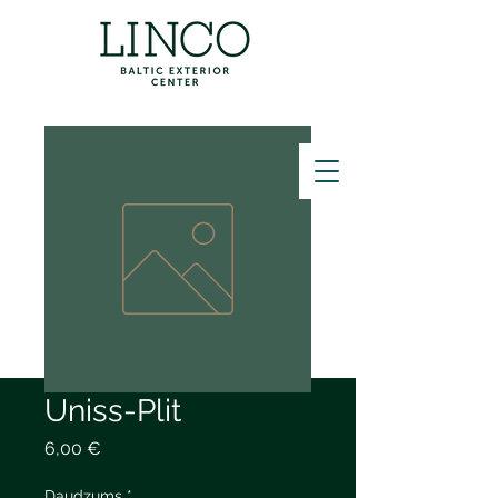
ZVANĪT
Uniss-Plit
Cena
6,00 €
Daudzums
*