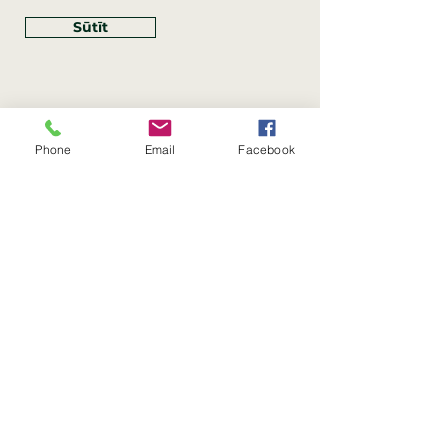
Sūtīt
Phone
Email
Facebook
Rekvizīti
SIA Linco
Reģ. Nr.:
40203462352
PVN reģ. Nr.: LV40203462352
Juridiskā adrese: Krasta iela
, Rīga,
89
Latvija, LV
–
1019
Konta Nr.: LV83HABA0551054125396
Linco SIA © 2023