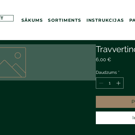
ĪT
SĀKUMS
SORTIMENTS
INSTRUKCIJAS
P
Travvertin
Cena
6,00 €
Daudzums
*
P
I