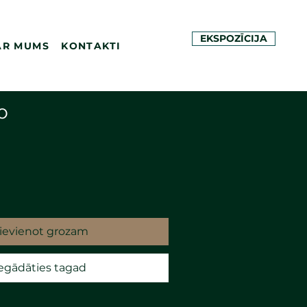
EKSPOZĪCIJA
AR MUMS
KONTAKTI
o
ievienot grozam
egādāties tagad