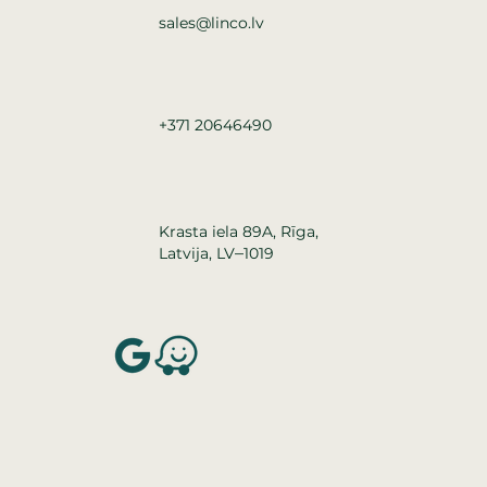
sales@linco.lv
+371 20646490
Krasta iela 89A, Rīga,
–
Latvija, LV
1019