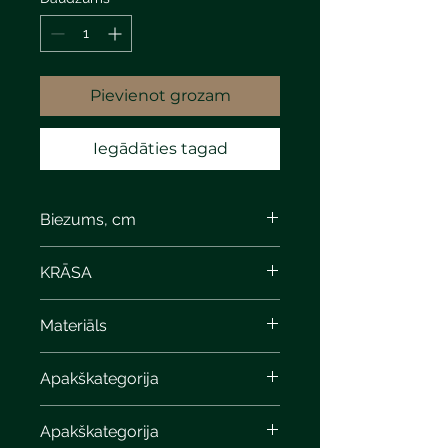
Pievienot grozam
Iegādāties tagad
Biezums, cm
6
KRĀSA
bronze limestone
Materiāls
Apakškategorija
Apakškategorija