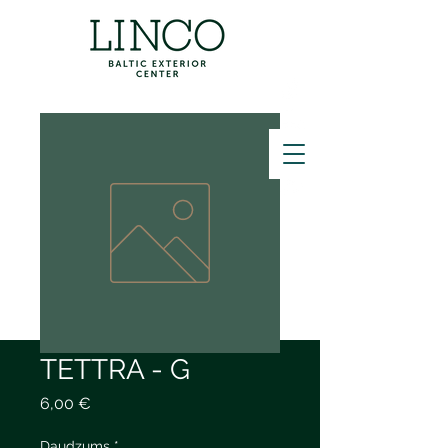
ZVANĪT
TETTRA - G
Cena
6,00 €
Daudzums
*