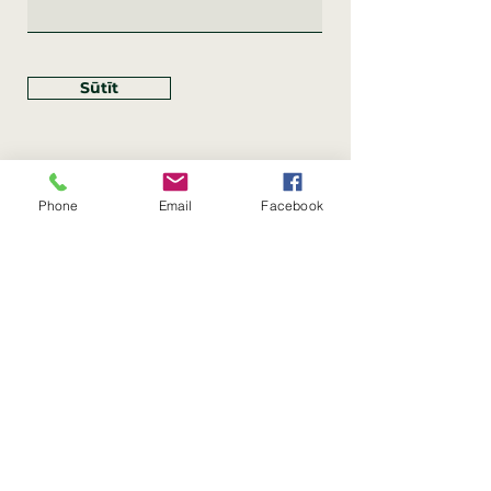
Sūtīt
Phone
Email
Facebook
Rekvizīti
SIA Linco
Reģ. Nr.:
40203462352
PVN reģ. Nr.: LV40203462352
Juridiskā adrese: Krasta iela
, Rīga,
89
Latvija, LV
–
1019
Konta Nr.: LV83HABA0551054125396