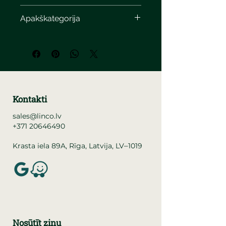
Apakškategorija
Kontakti
sales@linco.lv
+371 20646490
–
Krasta iela 89A, Rīga, Latvija, LV
1019
Nosūtīt ziņu