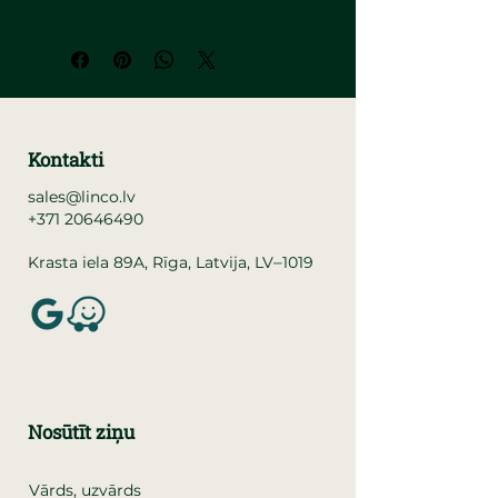
Kontakti
sales@linco.lv
+371 20646490
–
Krasta iela 89A, Rīga, Latvija, LV
1019
Nosūtīt ziņu
Vārds, uzvārds