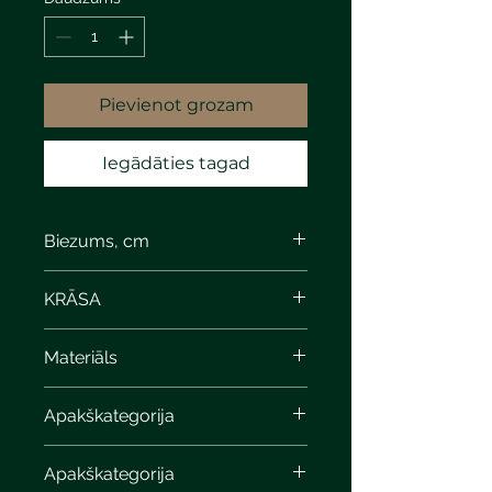
Pievienot grozam
Iegādāties tagad
Biezums, cm
KRĀSA
Materiāls
Apakškategorija
Apakškategorija