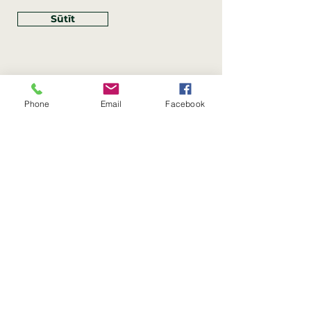
Sūtīt
Phone
Email
Facebook
Rekvizīti
SIA Linco
Reģ. Nr.:
40203462352
PVN reģ. Nr.: LV40203462352
Juridiskā adrese: Krasta iela
, Rīga,
89
Latvija, LV
–
1019
Konta Nr.: LV83HABA0551054125396
Linco SIA © 2023