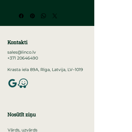
Kontakti
sales@linco.lv
+371 20646490
–
Krasta iela 89A, Rīga, Latvija, LV
1019
Nosūtīt ziņu
Vārds, uzvārds