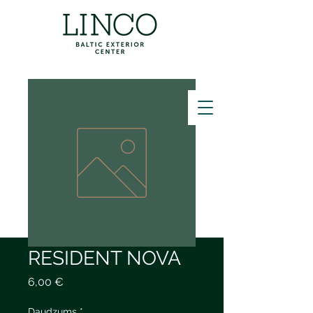
ZVANĪT
RESIDENT NOVA
Cena
6,00 €
Daudzums
*