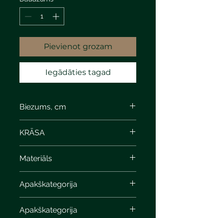
Pievienot grozam
Iegādāties tagad
Biezums, cm
KRĀSA
Materiāls
Apakškategorija
Apakškategorija