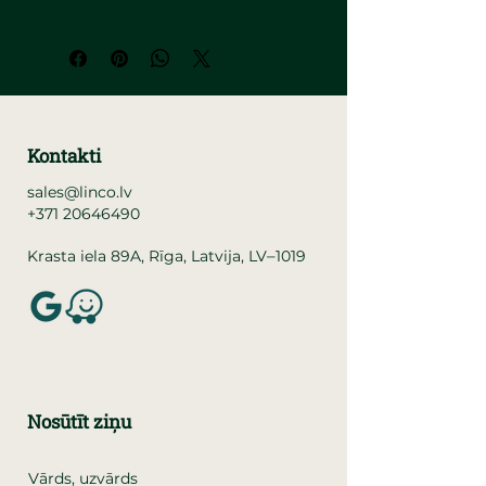
Kontakti
sales@linco.lv
+371 20646490
–
Krasta iela 89A, Rīga, Latvija, LV
1019
Nosūtīt ziņu
Vārds, uzvārds