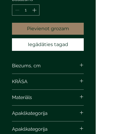
Pievienot grozam
Iegādāties tagad
Biezums, cm
KRĀSA
light gray marble
Materiāls
Apakškategorija
Apakškategorija