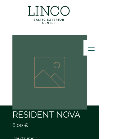
ZVANĪT
RESIDENT NOVA
Cena
6,00 €
Daudzums
*