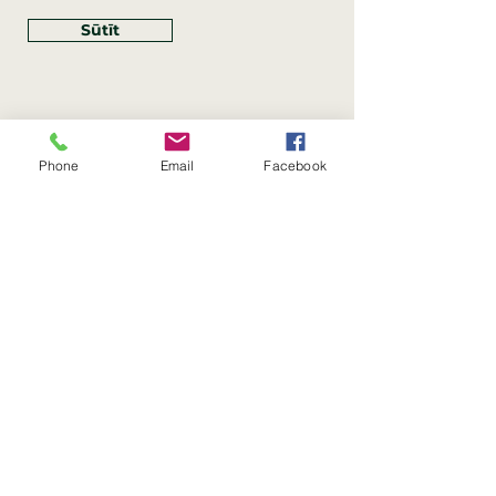
Sūtīt
Phone
Email
Facebook
Rekvizīti
SIA Linco
Reģ. Nr.:
40203462352
PVN reģ. Nr.: LV40203462352
Juridiskā adrese: Krasta iela
, Rīga,
89
Latvija, LV
–
1019
Konta Nr.: LV83HABA0551054125396
Linco SIA © 2023