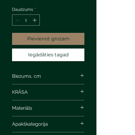
Daudzums
*
Pievienot grozam
Iegādāties tagad
Biezums, cm
KRĀSA
decor aphite P.
Materiāls
Apakškategorija