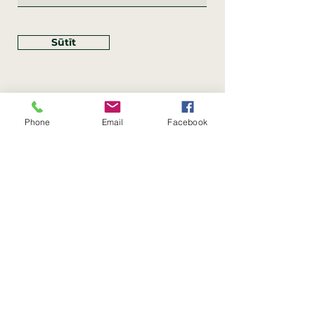
Sūtīt
Phone
Email
Facebook
Rekvizīti
SIA Linco
Reģ. Nr.:
40203462352
PVN reģ. Nr.: LV40203462352
Juridiskā adrese: Krasta iela
, Rīga,
89
Latvija, LV
–
1019
Konta Nr.: LV83HABA0551054125396