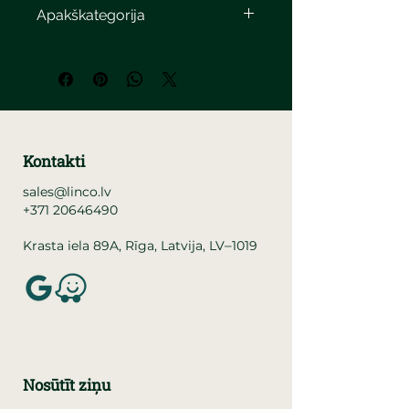
Apakškategorija
Kontakti
sales@linco.lv
+371 20646490
–
Krasta iela 89A, Rīga, Latvija, LV
1019
Nosūtīt ziņu