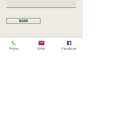
Sūtīt
Phone
Email
Facebook
Rekvizīti
SIA Linco
Reģ. Nr.:
40203462352
PVN reģ. Nr.: LV40203462352
Juridiskā adrese: Krasta iela
, Rīga,
89
Latvija, LV
–
1019
Konta Nr.: LV83HABA0551054125396