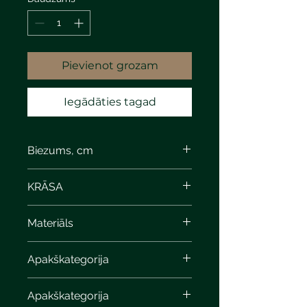
Pievienot grozam
Iegādāties tagad
Biezums, cm
6
KRĀSA
steel-silver pearl
Materiāls
Apakškategorija
Apakškategorija