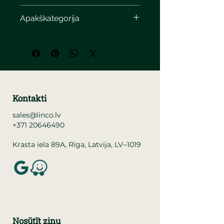
Apakškategorija
Kontakti
sales@linco.lv
+371 20646490
–
Krasta iela 89A, Rīga, Latvija, LV
1019
Nosūtīt ziņu