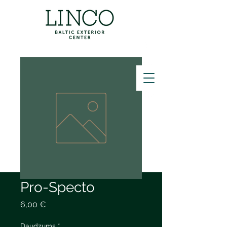
ZVANĪT
Pro-Specto
Cena
6,00 €
Daudzums
*