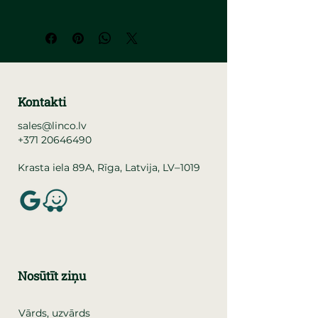
Kontakti
sales@linco.lv
+371 20646490
–
Krasta iela 89A, Rīga, Latvija, LV
1019
Nosūtīt ziņu
Vārds, uzvārds