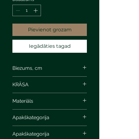
Pievienot grozam
Iegādāties tagad
Biezums, cm
KRĀSA
Materiāls
Apakškategorija
Apakškategorija