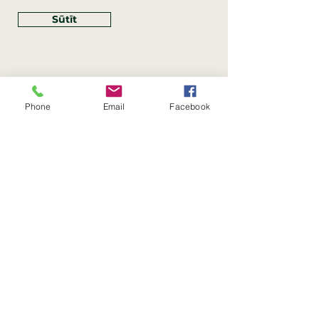
Sūtīt
Phone
Email
Facebook
Rekvizīti
SIA Linco
Reģ. Nr.:
40203462352
PVN reģ. Nr.: LV40203462352
Juridiskā adrese: Krasta iela
, Rīga,
89
Latvija, LV
–
1019
Konta Nr.: LV83HABA0551054125396
Linco SIA © 2023