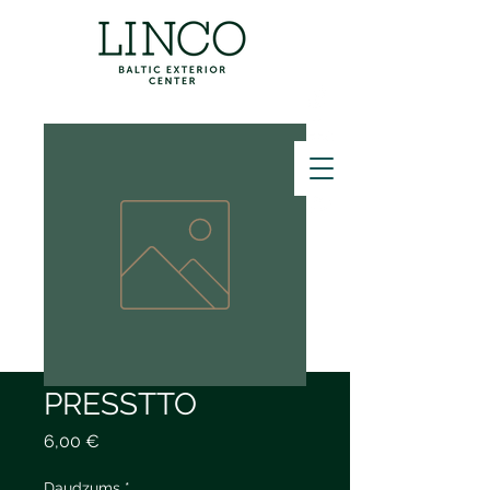
ZVANĪT
PRESSTTO
Cena
6,00 €
Daudzums
*