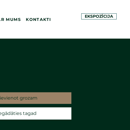
EKSPOZĪCIJA
AR MUMS
KONTAKTI
ievienot grozam
egādāties tagad