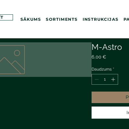
ĪT
SĀKUMS
SORTIMENTS
INSTRUKCIJAS
P
M-Astro
Cena
6,00 €
Daudzums
*
P
I