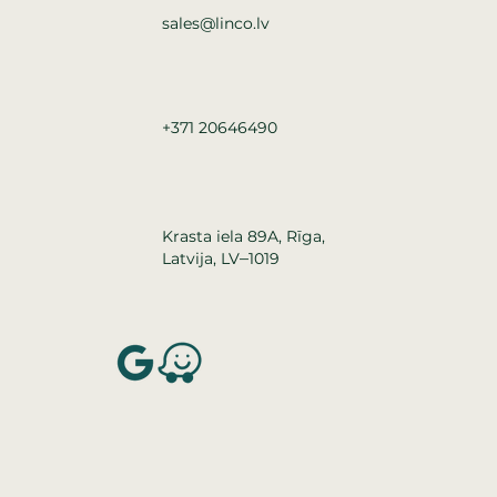
sales@linco.lv
+371 20646490
Krasta iela 89A, Rīga,
–
Latvija, LV
1019