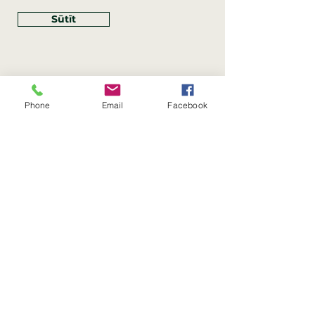
Sūtīt
Phone
Email
Facebook
Rekvizīti
SIA Linco
Reģ. Nr.:
40203462352
PVN reģ. Nr.: LV40203462352
Juridiskā adrese: Krasta iela
, Rīga,
89
Latvija, LV
–
1019
Konta Nr.: LV83HABA0551054125396
Linco SIA © 2023