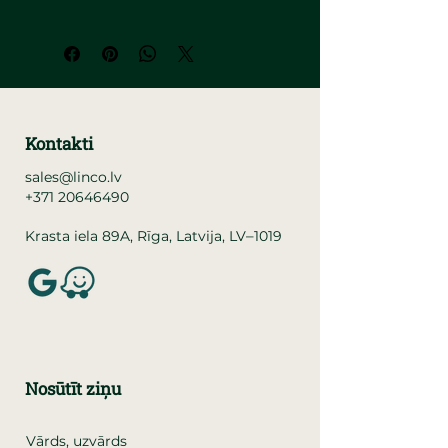
Kontakti
sales@linco.lv
+371 20646490
–
Krasta iela 89A, Rīga, Latvija, LV
1019
Nosūtīt ziņu
Vārds, uzvārds