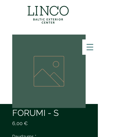
ZVANĪT
FORUMI - S
Cena
6,00 €
Daudzums
*