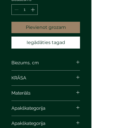
Pievienot grozam
Iegādāties tagad
Biezums, cm
6,5
KRĀSA
Materiāls
Apakškategorija
Apakškategorija