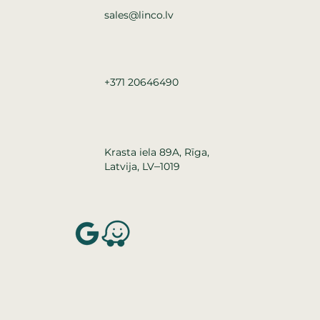
sales@linco.lv
+371 20646490
Krasta iela 89A, Rīga,
–
Latvija, LV
1019