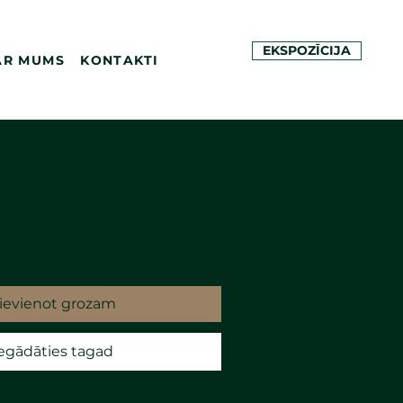
EKSPOZĪCIJA
AR MUMS
KONTAKTI
ievienot grozam
egādāties tagad