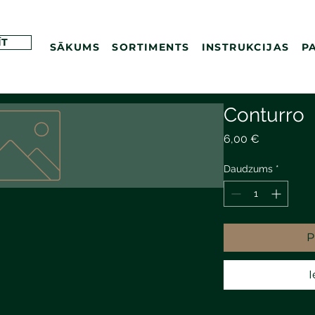
ĪT
SĀKUMS
SORTIMENTS
INSTRUKCIJAS
P
Conturro
Cena
6,00 €
Daudzums
*
P
I